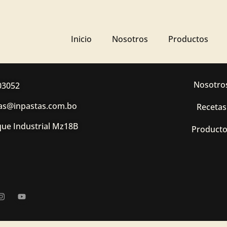
Inicio
Nosotros
Productos
Nosotro
03052
jas@inpastas.com.bo
Recetas
ue Industrial Mz18B
Product