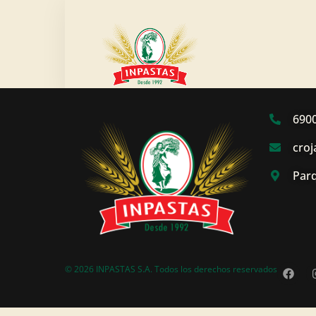
Tarija
690
cro
Parq
© 2026 INPASTAS S.A. Todos los derechos reservados